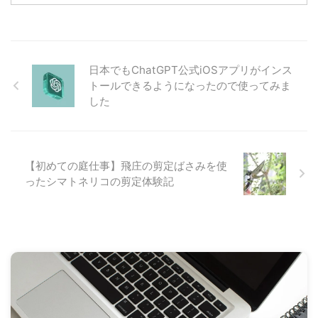
TourBox Eliteが展開されていま
中、仕様書にない使用方法とし
す。 TourBox Eliteは複数のボタ
て、クリエイターコンボに付属す
ンやダイヤルなどで構成されてお
るDJI Mic 2にDJI Micのレシーバ
り、複数のアプリケーションを事
ーを接続すれば、DJI Micを使っ
前にプリセットとしてよく使うシ
て同時に2台以上の音声を収録で
日本でもChatGPT公式iOSアプリがインス
ョートカットキーやコマンドを割
きるのではないか？っと思い、実
トールできるようになったので使ってみま
り当てることできるようになって
際に試してみました。 結論、タ
した
います。その他、マクロを組んで
イトルにある通り、DJI Osmo
一括で複数の処理を行ったりする
Pocket 3のDJI Mic 2をハブにし
ことができるため、これまでマウ
て音声収録を2台以上で同時接続
ス操作やショートカットキーで同
する事ができます！ 現在、DJI ...
時押しが必要な手間を省略するこ
【初めての庭仕事】飛庄の剪定ばさみを使
とが ...
ったシマトネリコの剪定体験記