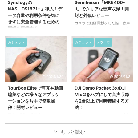
Synologyの
Sennheiser「MKE400-
NAS「DS1821+」導入！デ
ii」でクリアな音声収録！開
ータ容量や利用条件を気に
封と外観レビュー
せずに安全管理するための
カメラで動画撮影をした際、音声
環境を構築する
が全体的に響いてノイズなどが入
るなどして気になった事はないで
様々なデータを取り巻く現代にお
しょうか？ 今回は、ミラーレス
いて、データの管理方法は時代の
ガジェット
ガジェット
ノウハウ
カメラでの音声収録をよりクリア
変化と共に移り変わっています
にする外部マイク「Sennheiser
が、今回、我が家でNASを導入す
のMKE400-ii」を購入した。
ることになったので、どのような
2022年の1月に発売されており、
NASでスペックなどを紹介しなが
発売してから2年経過しています
ら導入プロセスについて記事にし
2024/1/30
2023/11/8
が、YouTubeなどのSNSでも高く
てみました。 NASについて何な
評価されており、多くのクリエイ
のかについては、別途ご紹介しま
TourBox Eliteで写真や動画
DJI Osmo Pocket 3のDJI
ターに使われているMK400iiで、
すので、今回は、Synologyの
編集などの様々なアプリケ
Mic 2をハブにして音声収録
テレビや映画などの収録用マイク
NAS「DS1821+」を導入した記
ーションを片手で簡単操
を2台以上で同時接続する方
として長年愛されているMKH416
録です。 Synology DS1821＋な
作！開封レビュー
法！
を製造販売している知る人ぞ知る
ら大容量・大量のデータをも安
写真の現像や動画編集など、パソ
連日、DJI Osmo Pocket 3の先行
老舗のメーカーでもありま ...
心・安全に管理できる！ 今回
コンを使ったクリエイティブな作
レビュー動画や記事などがアップ
は、SynologyのDS1821+で、
業をするのに役立つのが、
されており、私も開封レビューと
HDD（3.5インチ・ハー ...
もっと読む
bluetooth左手デバイスとして
して記事にしています。 そんな