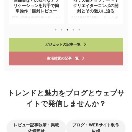
！
画編集などの様々なアプ
って大幅アップデート！
リケーションを片手で簡
クリエイターコンボの開
単操作！開封レビュー
封とその魅力に迫る
声
写真の現像や動画編集など、パソ
2023年10月25日に、DJIよりポ
入
コンを使ったクリエイティブな作
ケットに収まるサイズのスタビラ
で
業をするのに役立つのが、
イザーとして展開しているDJI
bluetooth左手デバイスとして
Osmo Poket 3が発売されまし
ア
TourBox Eliteが展開されていま
た。 DJI Osmo Pocket 3は、以
ガジェットの記事一覧
す。 TourBox Eliteは複数のボタ
前からもあったDJI Osmo
ンやダイヤルなどで構成されてお
Pocketの最新版で手のひらサイ
、
り、複数のアプリケーションを事
ズでコンパクトな設計でありなが
生活雑貨
の記事一覧
前にプリセットとしてよく使うシ
らも、滑らかな映像を撮影するこ
ョートカットキーやコマンドを割
とができるデバイスとして注目を
エ
り当てることできるようになって
集めており、日常風景から
います。その他、マクロを組んで
Vlog、プロの現場でも大型機材
マ
一括で複数の処理を行ったりする
が入らないような場所などでも使
ことができるため、これまでマウ
用されています。 今回新たに発
る
トレンドと魅力をブログとウェブサ
ス操作やショートカットキーで同
売されたDJI Osmo Pocket 3に
り
イトで発信しませんか？
時押しが必要な手間を省略するこ
ついて、発 ...
とが ...
レビュー記事執筆・掲載
ブログ・WEBサイト制作
依頼受付
依頼