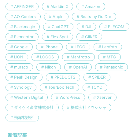
AFFINGER
Aladdin X
Amazon
AO Coolers
Apple
Beats by Dr. Dre
Blackmagic
ChatGPT
DJI
ELECOM
Elementor
FlexiSpot
GIIKER
Google
iPhone
LEGO
Leofoto
LION
LOGOS
Manfrotto
MTG
muraco
Nikon
OpenAI
Panasonic
Peak Design
PREDUCTS
SPIDER
Synology
TourBox Tech
TOYO
Western Digital
WordPress
Xserver
ダイケイ産業株式会社
株式会社ドウシシャ
飛塚製鋏所
新着記事