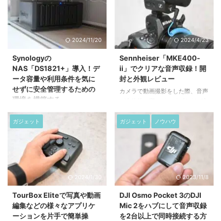
2024/11/20
2024/4/23
Synologyの
Sennheiser「MKE400-
NAS「DS1821+」導入！デ
ii」でクリアな音声収録！開
ータ容量や利用条件を気に
封と外観レビュー
せずに安全管理するための
カメラで動画撮影をした際、音声
環境を構築する
が全体的に響いてノイズなどが入
るなどして気になった事はないで
様々なデータを取り巻く現代にお
しょうか？ 今回は、ミラーレス
いて、データの管理方法は時代の
ガジェット
ガジェット
ノウハウ
カメラでの音声収録をよりクリア
変化と共に移り変わっています
にする外部マイク「Sennheiser
が、今回、我が家でNASを導入す
のMKE400-ii」を購入した。
ることになったので、どのような
2022年の1月に発売されており、
NASでスペックなどを紹介しなが
発売してから2年経過しています
ら導入プロセスについて記事にし
2024/1/30
2023/11/8
が、YouTubeなどのSNSでも高く
てみました。 NASについて何な
評価されており、多くのクリエイ
のかについては、別途ご紹介しま
TourBox Eliteで写真や動画
DJI Osmo Pocket 3のDJI
ターに使われているMK400iiで、
すので、今回は、Synologyの
編集などの様々なアプリケ
Mic 2をハブにして音声収録
テレビや映画などの収録用マイク
NAS「DS1821+」を導入した記
ーションを片手で簡単操
を2台以上で同時接続する方
として長年愛されているMKH416
録です。 Synology DS1821＋な