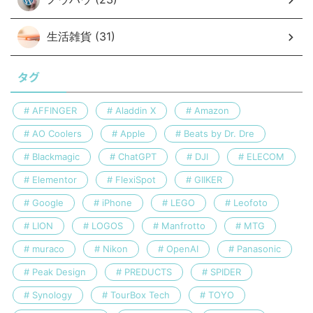
生活雑貨 (31)
タグ
AFFINGER
Aladdin X
Amazon
AO Coolers
Apple
Beats by Dr. Dre
Blackmagic
ChatGPT
DJI
ELECOM
Elementor
FlexiSpot
GIIKER
Google
iPhone
LEGO
Leofoto
LION
LOGOS
Manfrotto
MTG
muraco
Nikon
OpenAI
Panasonic
Peak Design
PREDUCTS
SPIDER
Synology
TourBox Tech
TOYO