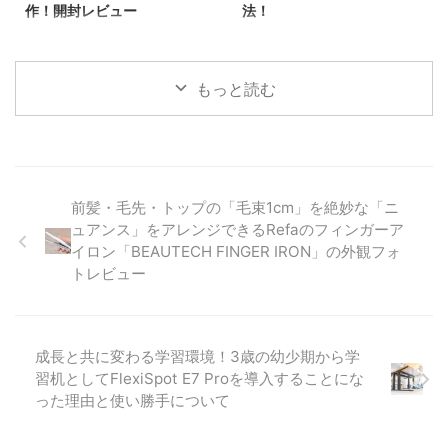
作！開封レビュー
法！
を製造販売している知る人ぞ知る
ら大容量・大量のデータをも安
写真の現像や動画編集など、パソ
連日、DJI Osmo Pocket 3の先行
老舗のメーカーでもありま ...
心・安全に管理できる！ 今回
コンを使ったクリエイティブな作
レビュー動画や記事などがアップ
は、SynologyのDS1821+で、
業をするのに役立つのが、
されており、私も開封レビューと
HDD（3.5インチ・ハー ...
もっと読む
bluetooth左手デバイスとして
して記事にしています。 そんな
TourBox Eliteが展開されていま
中、仕様書にない使用方法とし
す。 TourBox Eliteは複数のボタ
て、クリエイターコンボに付属す
ンやダイヤルなどで構成されてお
るDJI Mic 2にDJI Micのレシーバ
り、複数のアプリケーションを事
ーを接続すれば、DJI Micを使っ
前にプリセットとしてよく使うシ
て同時に2台以上の音声を収録で
前髪・毛先・トップの「毛束1cm」を絶妙な「ニ
ョートカットキーやコマンドを割
きるのではないか？っと思い、実
ュアンス」をアレンジできるRefaのフィンガーア
り当てることできるようになって
際に試してみました。 結論、タ
イロン「BEAUTECH FINGER IRON」の外観フォ
います。その他、マクロを組んで
イトルにある通り、DJI Osmo
トレビュー
一括で複数の処理を行ったりする
Pocket 3のDJI Mic 2をハブにし
ことができるため、これまでマウ
て音声収録を2台以上で同時接続
ス操作やショートカットキーで同
する事ができます！ 現在、DJI ...
時押しが必要な手間を省略するこ
成長と共に変わる学習環境！3歳の幼少期から学
とが ...
習机としてFlexiSpot E7 Proを導入することにな
った理由と使い勝手について