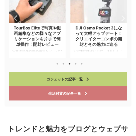
TourBox Eliteで写真や動
DJI Osmo Pocket 3にな
！
画編集などの様々なアプ
って大幅アップデート！
リケーションを片手で簡
クリエイターコンボの開
単操作！開封レビュー
封とその魅力に迫る
声
写真の現像や動画編集など、パソ
2023年10月25日に、DJIよりポ
入
コンを使ったクリエイティブな作
ケットに収まるサイズのスタビラ
で
業をするのに役立つのが、
イザーとして展開しているDJI
bluetooth左手デバイスとして
Osmo Poket 3が発売されまし
ア
TourBox Eliteが展開されていま
た。 DJI Osmo Pocket 3は、以
ガジェットの記事一覧
す。 TourBox Eliteは複数のボタ
前からもあったDJI Osmo
ンやダイヤルなどで構成されてお
Pocketの最新版で手のひらサイ
、
り、複数のアプリケーションを事
ズでコンパクトな設計でありなが
生活雑貨
の記事一覧
前にプリセットとしてよく使うシ
らも、滑らかな映像を撮影するこ
ョートカットキーやコマンドを割
とができるデバイスとして注目を
エ
り当てることできるようになって
集めており、日常風景から
います。その他、マクロを組んで
Vlog、プロの現場でも大型機材
マ
一括で複数の処理を行ったりする
が入らないような場所などでも使
ことができるため、これまでマウ
用されています。 今回新たに発
る
トレンドと魅力をブログとウェブサ
ス操作やショートカットキーで同
売されたDJI Osmo Pocket 3に
り