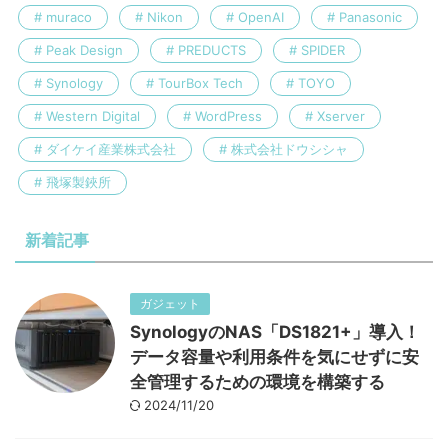
muraco
Nikon
OpenAI
Panasonic
Peak Design
PREDUCTS
SPIDER
Synology
TourBox Tech
TOYO
Western Digital
WordPress
Xserver
ダイケイ産業株式会社
株式会社ドウシシャ
飛塚製鋏所
新着記事
ガジェット
SynologyのNAS「DS1821+」導入！
データ容量や利用条件を気にせずに安
全管理するための環境を構築する
2024/11/20