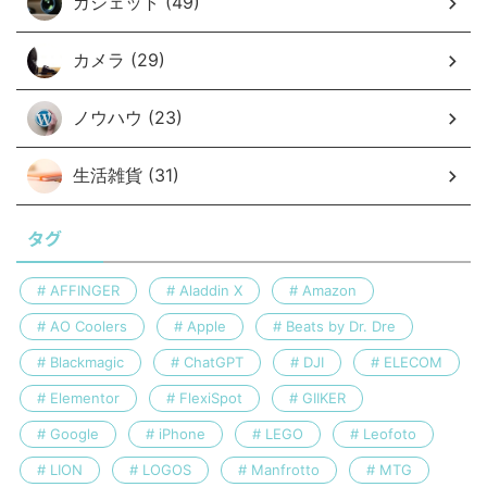
ガジェット (49)
カメラ (29)
ノウハウ (23)
生活雑貨 (31)
タグ
AFFINGER
Aladdin X
Amazon
AO Coolers
Apple
Beats by Dr. Dre
Blackmagic
ChatGPT
DJI
ELECOM
Elementor
FlexiSpot
GIIKER
Google
iPhone
LEGO
Leofoto
LION
LOGOS
Manfrotto
MTG