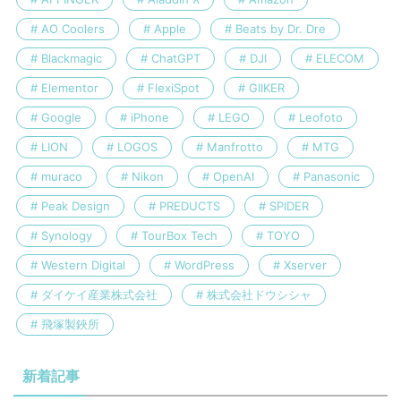
AO Coolers
Apple
Beats by Dr. Dre
Blackmagic
ChatGPT
DJI
ELECOM
Elementor
FlexiSpot
GIIKER
Google
iPhone
LEGO
Leofoto
LION
LOGOS
Manfrotto
MTG
muraco
Nikon
OpenAI
Panasonic
Peak Design
PREDUCTS
SPIDER
Synology
TourBox Tech
TOYO
Western Digital
WordPress
Xserver
ダイケイ産業株式会社
株式会社ドウシシャ
飛塚製鋏所
新着記事