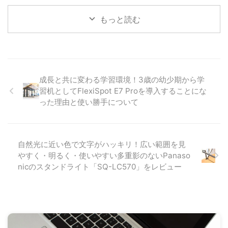
写真の現像をする際に用いられる
長時間、Nikon Z9のような1kg越
980円（税込）から気軽に始めら
現像ソフトとして、Nikonより
えのカメラや、重たいレンズを装
れるとあって、実際にまだ生え変
もっと読む
NX Studioが無料でダウンロード
着したカメラなどを首からストラ
わっていないのですが、 ...
できて利用することができます。
ップを装着して下げていると、首
NX StudioはMacやWIndowsのそ
から肩にかけての負担が辛くなり
れぞれに対応したソフトがリリー
ます。 旅行など、重たいバック
スされており、ご自身が利用する
を持ち歩く時などは尚更で、首へ
OSの環境に合わせて使うことが
の負担があるだけで、徐々に頭を
成長と共に変わる学習環境！3歳の幼少期から学
できるため、どなたでも利用でき
持ち上げることすら辛くなってし
習机としてFlexiSpot E7 Proを導入することにな
るソフトなのですが、現像ソフト
まったりと、せっかくの楽しみが
った理由と使い勝手について
としては必要最低限の機能に限ら
半減してしまうこともあったりし
れており、有料の現像ソフトに比
ました。 とは言え、カメラを常
べると機能面で制限があります。
にバックに入れたままだと、取り
とは言え、無料の範囲内で写真を
出すのも面倒になってしまってシ
自然光に近い色で文字がハッキリ！広い範囲を見
現像する上では、必要十分な機能
ャッターチャンスを逃したりして
やすく・明るく・使いやすい多重影のないPanaso
が備わっているため、個人で楽し
しまったりして、結局使う回数が
む ...
減り、カメラ自体を持 ...
nicのスタンドライト「SQ-LC570」をレビュー