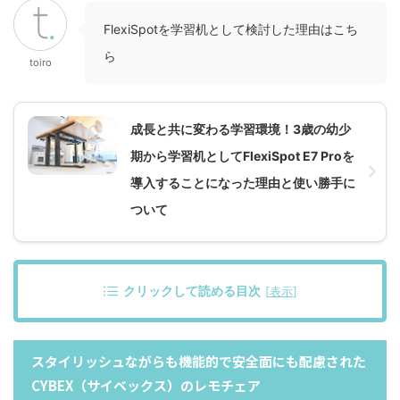
FlexiSpotを学習机として検討した理由はこち
ら
toiro
成長と共に変わる学習環境！3歳の幼少
期から学習机としてFlexiSpot E7 Proを
導入することになった理由と使い勝手に
ついて
クリックして読める目次
[
表示
]
スタイリッシュながらも機能的で安全面にも配慮された
CYBEX（サイベックス）のレモチェア