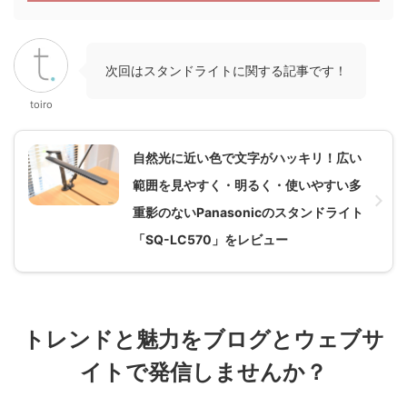
ョートカットキーやコマンドを割
とができるデバイスとして注目を
エ
り当てることできるようになって
集めており、日常風景から
います。その他、マクロを組んで
Vlog、プロの現場でも大型機材
マ
一括で複数の処理を行ったりする
が入らないような場所などでも使
次回はスタンドライトに関する記事です！
ことができるため、これまでマウ
用されています。 今回新たに発
る
ス操作やショートカットキーで同
売されたDJI Osmo Pocket 3に
り
toiro
時押しが必要な手間を省略するこ
ついて、発 ...
とが ...
自然光に近い色で文字がハッキリ！広い
範囲を見やすく・明るく・使いやすい多
重影のないPanasonicのスタンドライト
「SQ-LC570」をレビュー
トレンドと魅力をブログとウェブサ
イトで発信しませんか？