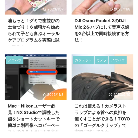
2023/11/7
2023/11/8
噛もっと！グミで歯並びの
DJI Osmo Pocket 3のDJI
土台づり！６歳頃から始め
Mic 2をハブにして音声収録
られて子ども喜ぶオーラル
を2台以上で同時接続する方
ケアプログラムを実際に試
法！
してみた
連日、DJI Osmo Pocket 3の先行
レビュー動画や記事などがアップ
人は生涯の内、一度だけ歯が生え
されており、私も開封レビューと
替わる時期があります。６歳から
ノウハウ
ガジェット
カメラ
ノウハウ
して記事にしています。 そんな
１２歳の小学校に通うお子さまを
中、仕様書にない使用方法とし
持つ親子さんであれば、ちょうど
て、クリエイターコンボに付属す
乳歯が抜け落ちて永久歯が生え変
るDJI Mic 2にDJI Micのレシーバ
わるお子さんを見て、成長してい
ーを接続すれば、DJI Micを使っ
ることを実感する一方で、歯並び
2023/11/8
2023/9/19
て同時に2台以上の音声を収録で
についても気にかけている親御さ
きるのではないか？っと思い、実
んも多いのではないでしょうか。
Mac・Nikonユーザー必
これは使える！カメラスト
際に試してみました。 結論、タ
LIONはそんな歯が生え変わる時
見！NX Studioで調整した
ラップによる首への負担を
イトルにある通り、DJI Osmo
期のお子さま向けに「おくち育」
値をショートカットキーで
無くすことができる！TOYO
Pocket 3のDJI Mic 2をハブにし
の一貫としてオーラルケアプログ
簡単に別画像へコピーペー
の「ゴーグルクリップ」で
て音声収録を2台以上で同時接続
ラム「噛もっと！グミ」を発売。
ストできるようにする方法
実際に試してみた
する事ができます！ 現在、DJI ...
まずは15日間のトライアルとして