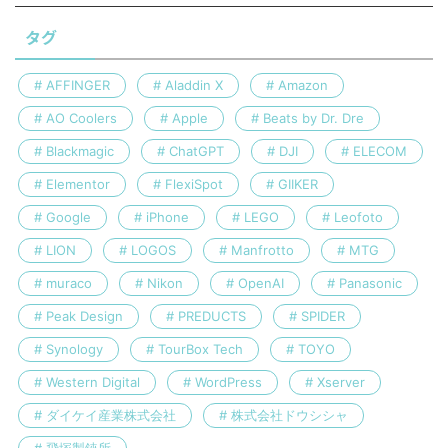
タグ
AFFINGER
Aladdin X
Amazon
AO Coolers
Apple
Beats by Dr. Dre
Blackmagic
ChatGPT
DJI
ELECOM
Elementor
FlexiSpot
GIIKER
Google
iPhone
LEGO
Leofoto
LION
LOGOS
Manfrotto
MTG
muraco
Nikon
OpenAI
Panasonic
Peak Design
PREDUCTS
SPIDER
Synology
TourBox Tech
TOYO
Western Digital
WordPress
Xserver
ダイケイ産業株式会社
株式会社ドウシシャ
飛塚製鋏所