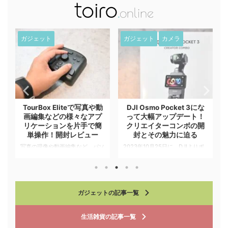
ガジェット
ガジェット
カメラ
TourBox Eliteで写真や動
DJI Osmo Pocket 3にな
！
画編集などの様々なアプ
って大幅アップデート！
リケーションを片手で簡
クリエイターコンボの開
単操作！開封レビュー
封とその魅力に迫る
声
写真の現像や動画編集など、パソ
2023年10月25日に、DJIよりポ
入
コンを使ったクリエイティブな作
ケットに収まるサイズのスタビラ
で
業をするのに役立つのが、
イザーとして展開しているDJI
bluetooth左手デバイスとして
Osmo Poket 3が発売されまし
ア
TourBox Eliteが展開されていま
た。 DJI Osmo Pocket 3は、以
ガジェットの記事一覧
す。 TourBox Eliteは複数のボタ
前からもあったDJI Osmo
ンやダイヤルなどで構成されてお
Pocketの最新版で手のひらサイ
、
り、複数のアプリケーションを事
ズでコンパクトな設計でありなが
生活雑貨
の記事一覧
前にプリセットとしてよく使うシ
らも、滑らかな映像を撮影するこ