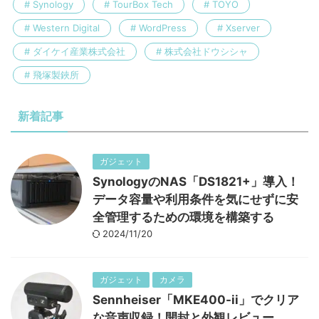
Synology
TourBox Tech
TOYO
Western Digital
WordPress
Xserver
ダイケイ産業株式会社
株式会社ドウシシャ
飛塚製鋏所
新着記事
ガジェット
SynologyのNAS「DS1821+」導入！
データ容量や利用条件を気にせずに安
全管理するための環境を構築する
2024/11/20
ガジェット
カメラ
Sennheiser「MKE400-ii」でクリア
な音声収録！開封と外観レビュー