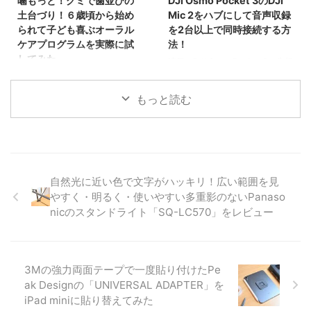
噛もっと！グミで歯並びの
DJI Osmo Pocket 3のDJI
ターに使われているMK400iiで、
としてDJI Osmo Action 4が発売
土台づり！６歳頃から始め
Mic 2をハブにして音声収録
テレビや映画などの収録用マイク
されています。DJI Osmo Action
られて子ども喜ぶオーラル
を2台以上で同時接続する方
として長年愛されているMKH416
4も電子手振れ補正として優秀と
ケアプログラムを実際に試
法！
を製造販売している知る人ぞ知る
いうこともあり、G ...
してみた
連日、DJI Osmo Pocket 3の先行
老舗のメーカーでもありま ...
レビュー動画や記事などがアップ
人は生涯の内、一度だけ歯が生え
されており、私も開封レビューと
替わる時期があります。６歳から
もっと読む
して記事にしています。 そんな
１２歳の小学校に通うお子さまを
中、仕様書にない使用方法とし
持つ親子さんであれば、ちょうど
て、クリエイターコンボに付属す
乳歯が抜け落ちて永久歯が生え変
るDJI Mic 2にDJI Micのレシーバ
わるお子さんを見て、成長してい
ーを接続すれば、DJI Micを使っ
ることを実感する一方で、歯並び
て同時に2台以上の音声を収録で
についても気にかけている親御さ
自然光に近い色で文字がハッキリ！広い範囲を見
きるのではないか？っと思い、実
んも多いのではないでしょうか。
やすく・明るく・使いやすい多重影のないPanaso
際に試してみました。 結論、タ
LIONはそんな歯が生え変わる時
nicのスタンドライト「SQ-LC570」をレビュー
イトルにある通り、DJI Osmo
期のお子さま向けに「おくち育」
Pocket 3のDJI Mic 2をハブにし
の一貫としてオーラルケアプログ
て音声収録を2台以上で同時接続
ラム「噛もっと！グミ」を発売。
する事ができます！ 現在、DJI ...
まずは15日間のトライアルとして
3Mの強力両面テープで一度貼り付けたPe
980円（税込）から気軽に始めら
ak Designの「UNIVERSAL ADAPTER」を
れるとあって、実際にまだ生え変
わっていないのですが、 ...
iPad miniに貼り替えてみた