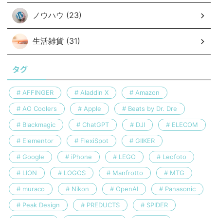
ノウハウ (23)
生活雑貨 (31)
タグ
AFFINGER
Aladdin X
Amazon
AO Coolers
Apple
Beats by Dr. Dre
Blackmagic
ChatGPT
DJI
ELECOM
Elementor
FlexiSpot
GIIKER
Google
iPhone
LEGO
Leofoto
LION
LOGOS
Manfrotto
MTG
muraco
Nikon
OpenAI
Panasonic
Peak Design
PREDUCTS
SPIDER