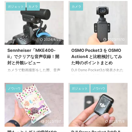
ガジェット
カメラ
カメラ
2024/4/23
2023/11/10
Sennheiser「MKE400-
OSMO Pocket3 を OSMO
ii」でクリアな音声収録！開
Action4 と比較検討してみ
封と外観レビュー
た時のポイントまとめ
カメラで動画撮影をした際、音声
DJI Osmo Pocket3が発表された
が全体的に響いてノイズなどが入
際、具体的に利用シーンを想定し
るなどして気になった事はないで
て合わせて購入の検討にした製品
しょうか？ 今回は、ミラーレス
があります。DJI Osmo Poket3
ノウハウ
ガジェット
ノウハウ
カメラでの音声収録をよりクリア
の特徴として、やはり大きい要素
にする外部マイク「Sennheiser
として「手ぶれ補正」ですが、
のMKE400-ii」を購入した。
DJI Osmo Pocket3は物理的な手
2022年の1月に発売されており、
ぶれ補正を主とした製品です。一
発売してから2年経過しています
方で、手ぶれ補正のある他製品と
2023/11/7
2023/11/8
が、YouTubeなどのSNSでも高く
してアクションカメラがあり、同
評価されており、多くのクリエイ
じくDJIからもアクションカメラ