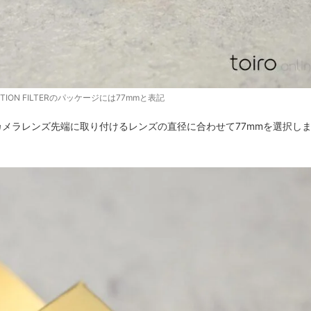
ECTION FILTERのパッケージには77mmと表記
けるため、カメラレンズ先端に取り付けるレンズの直径に合わせて77mmを選択し