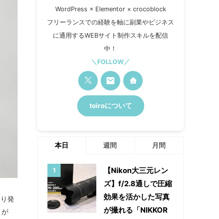
WordPress × Elementor × crocoblock
フリーランスでの経験を軸に副業やビジネス
に通用するWEBサイト制作スキルを配信
中！
＼FOLLOW／
toiroについて
本日
週間
月間
【Nikon大三元レン
ズ】f/2.8通しで圧縮
効果を活かした写真
より発
が撮れる「NIKKOR
」が