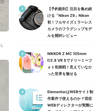
【予約殺到】注目を集め続
1
ける「Nikon Z9」Nikon
初！フルサイズミラーレス
カメラのフラグシップモデ
ルを開封レビュー
まし
NIKKOR Z MC 105mm
2
f/2.8 VR Sでドリーミーフ
ォト初挑戦！見えていなか
った世界を魅せる
ElementorはWEBサイト制
3
作案件で使えるのか？現役
WEBディレクターが実際に