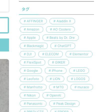
タグ
AFFINGER
Aladdin X
Amazon
AO Coolers
Apple
Beats by Dr. Dre
Blackmagic
ChatGPT
DJI
ELECOM
Elementor
FlexiSpot
GIIKER
Google
iPhone
LEGO
Leofoto
LION
LOGOS
Manfrotto
MTG
muraco
Nikon
OpenAI
Panasonic
Peak Design
PREDUCTS
SPIDER